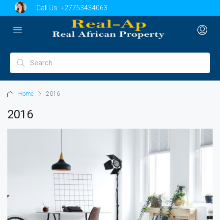
Call Us:
+27753434063
Home
2016
2016