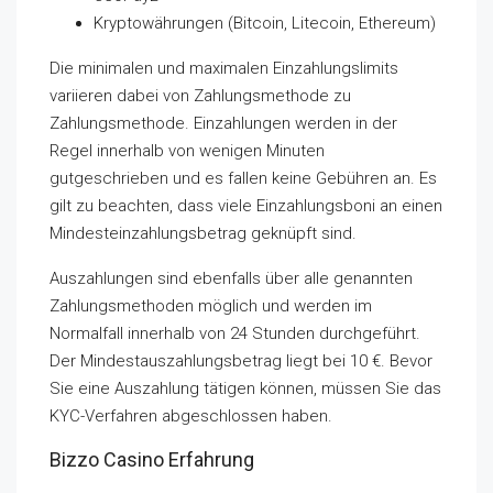
Kryptowährungen (Bitcoin, Litecoin, Ethereum)
Die minimalen und maximalen Einzahlungslimits
variieren dabei von Zahlungsmethode zu
Zahlungsmethode. Einzahlungen werden in der
Regel innerhalb von wenigen Minuten
gutgeschrieben und es fallen keine Gebühren an. Es
gilt zu beachten, dass viele Einzahlungsboni an einen
Mindesteinzahlungsbetrag geknüpft sind.
Auszahlungen sind ebenfalls über alle genannten
Zahlungsmethoden möglich und werden im
Normalfall innerhalb von 24 Stunden durchgeführt.
Der Mindestauszahlungsbetrag liegt bei 10 €. Bevor
Sie eine Auszahlung tätigen können, müssen Sie das
KYC-Verfahren abgeschlossen haben.
Bizzo Casino Erfahrung