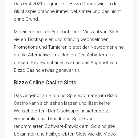
Das erst 2021 gegründete Bizzo Casino wird in der
Glücksspielbranche immer bekannter und das nicht
ohne Grund.
Mit einem breiten Angebot, einer Vielzahl von Slots,
vielen Tischspielen und ständig wechselnden
Promotions und Turnieren bietet der Newcomer eine
starke Alternative zu vielen großen Anbietern. In
diesem Review schauen wir uns das Angebot von
Bizzo Casino etwas genauer an.
Bizzo Online Casino Slots
Das Angebot an Slot und Spielautomaten im Bizzo
Casino kann sich sehen lassen und lässt keine
Wünsche offen. Der Glücksspielanbieter setzt
vornehmlich auf brandneue Spiele von
renommierten Software-Entwicklern. So sind alle
bekannten und heißgeliebten Slots wie die Video-