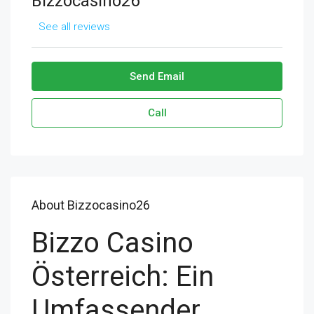
Bizzocasino26
See all reviews
Send Email
Call
About Bizzocasino26
Bizzo Casino
Österreich: Ein
Umfassender