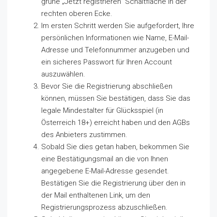
grüne „Jetzt registrieren” Schaltfläche in der
rechten oberen Ecke.
Im ersten Schritt werden Sie aufgefordert, Ihre
persönlichen Informationen wie Name, E-Mail-
Adresse und Telefonnummer anzugeben und
ein sicheres Passwort für Ihren Account
auszuwählen.
Bevor Sie die Registrierung abschließen
können, müssen Sie bestätigen, dass Sie das
legale Mindestalter für Glücksspiel (in
Österreich 18+) erreicht haben und den AGBs
des Anbieters zustimmen.
Sobald Sie dies getan haben, bekommen Sie
eine Bestätigungsmail an die von Ihnen
angegebene E-Mail-Adresse gesendet.
Bestätigen Sie die Registrierung über den in
der Mail enthaltenen Link, um den
Registrierungsprozess abzuschließen.