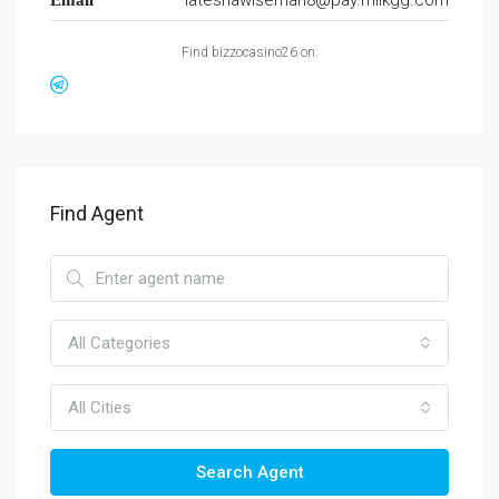
lateshawiseman8@pay.milkgg.com
Email
Find bizzocasino26 on:
Find Agent
All Categories
All Cities
Search Agent