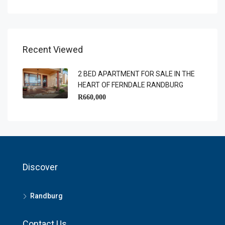
Recent Viewed
2 BED APARTMENT FOR SALE IN THE
HEART OF FERNDALE RANDBURG
R660,000
Discover
Randburg
Contact Us